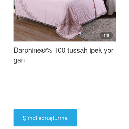
1
/
6
Darphine®% 100 tussah ipek yor
gan
Şimdi soruşturma