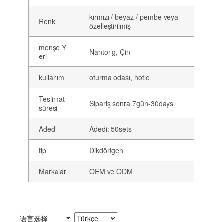
kırmızı / beyaz / pembe veya
Renk
özelleştirilmiş
menşe Y
Nantong, Çin
eri
kullanım
oturma odası, hotle
Teslimat
Sipariş sonra 7gün-30days
süresi
Adedi
Adedi: 50sets
tip
Dikdörtgen
Markalar
OEM ve ODM
语言选择